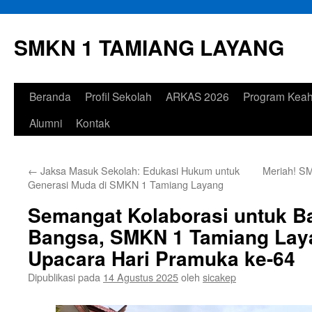
Langsung
ke
SMKN 1 TAMIANG LAYANG
isi
Beranda
Profil Sekolah
ARKAS 2026
Program Keah
Alumni
Kontak
←
Jaksa Masuk Sekolah: Edukasi Hukum untuk
Meriah! S
Generasi Muda di SMKN 1 Tamiang Layang
Semangat Kolaborasi untuk 
Bangsa, SMKN 1 Tamiang Lay
Upacara Hari Pramuka ke-64
Dipublikasi pada
14 Agustus 2025
oleh
sicakep