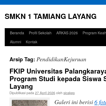
Langsung
ke
SMKN 1 TAMIANG LAYANG
isi
Beranda
Profil Sekolah
ARKAS 2026
Program Keah
Alumni
Kontak
PendidikanKejuruan
Arsip Tag:
FKIP Universitas Palangkara
Program Studi kepada Siswa
Layang
Dipublikasi pada
27 April 2026
oleh
sicakep
Galeri ini berisi
6 fot