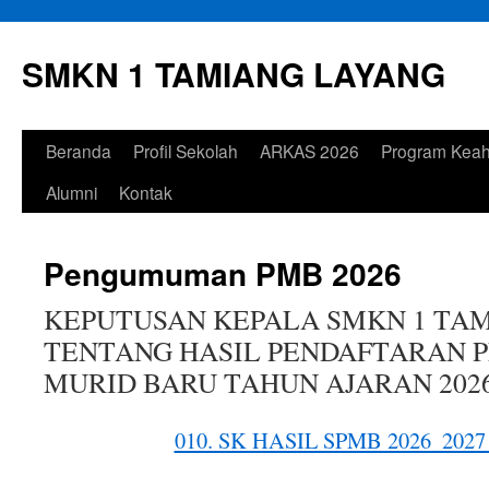
Langsung
ke
SMKN 1 TAMIANG LAYANG
isi
Beranda
Profil Sekolah
ARKAS 2026
Program Keah
Alumni
Kontak
Pengumuman PMB 2026
KEPUTUSAN KEPALA SMKN 1 TA
TENTANG HASIL PENDAFTARAN 
MURID BARU TAHUN AJARAN 2026
010. SK HASIL SPMB 2026_2027 