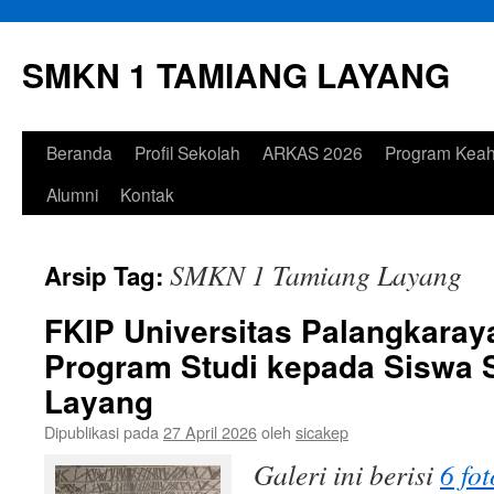
Langsung
ke
SMKN 1 TAMIANG LAYANG
isi
Beranda
Profil Sekolah
ARKAS 2026
Program Keah
Alumni
Kontak
SMKN 1 Tamiang Layang
Arsip Tag:
FKIP Universitas Palangkara
Program Studi kepada Siswa
Layang
Dipublikasi pada
27 April 2026
oleh
sicakep
Galeri ini berisi
6 fot