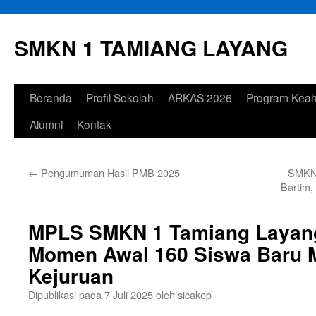
Langsung
ke
SMKN 1 TAMIANG LAYANG
isi
Beranda
Profil Sekolah
ARKAS 2026
Program Keah
Alumni
Kontak
←
Pengumuman Hasil PMB 2025
SMKN 
Bartim,
MPLS SMKN 1 Tamiang Layang
Momen Awal 160 Siswa Baru 
Kejuruan
Dipublikasi pada
7 Juli 2025
oleh
sicakep