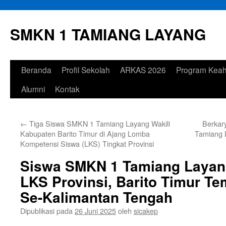
Langsung
ke
SMKN 1 TAMIANG LAYANG
isi
Beranda
Profil Sekolah
ARKAS 2026
Program Keah
Alumni
Kontak
←
Tiga Siswa SMKN 1 Tamiang Layang Wakili
Berkar
Kabupaten Barito Timur di Ajang Lomba
Tamiang 
Kompetensi Siswa (LKS) Tingkat Provinsi
Siswa SMKN 1 Tamiang Layang
LKS Provinsi, Barito Timur Te
Se-Kalimantan Tengah
Dipublikasi pada
26 Juni 2025
oleh
sicakep