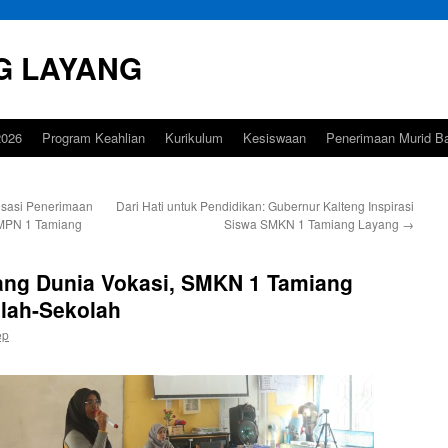
G LAYANG
026
Program Keahlian
Kurikulum
Kesiswaan
Penerimaan Murid B
isasi Penerimaan
Dari Hati untuk Pendidikan: Gubernur Kalteng Inspirasi
SMPN 1 Tamiang
Siswa SMKN 1 Tamiang Layang
→
ang Dunia Vokasi, SMKN 1 Tamiang
lah-Sekolah
ep