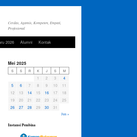
Cerdas, Agamis, Kompeten, Empati,
Profesional
aru 2026
Alumni
Kontak
Mei 2025
S
S
R
K
J
S
M
1
2
3
4
5
6
7
8
9
10
11
12
13
14
15
16
17
18
19
20
21
22
23
24
25
26
27
28
29
30
31
Jun »
Instansi Pembina