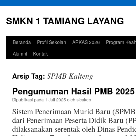
Langsung
ke
SMKN 1 TAMIANG LAYANG
isi
Beranda
Profil Sekolah
ARKAS 2026
Program Keah
Alumni
Kontak
SPMB Kalteng
Arsip Tag:
Pengumuman Hasil PMB 2025
Dipublikasi pada
1 Juli 2025
oleh
sicakep
Sistem Penerimaan Murid Baru (SPMB)
dari Penerimaan Peserta Didik Baru (
dilaksanakan serentak oleh Dinas Pendi