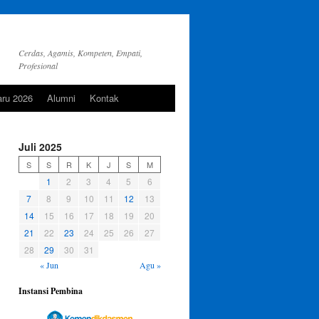
Cerdas, Agamis, Kompeten, Empati,
Profesional
aru 2026
Alumni
Kontak
Juli 2025
S
S
R
K
J
S
M
1
2
3
4
5
6
7
8
9
10
11
12
13
14
15
16
17
18
19
20
21
22
23
24
25
26
27
28
29
30
31
« Jun
Agu »
Instansi Pembina