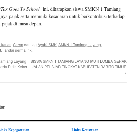
“
Tax Goes To School
” ini, diharapkan siswa SMKN 1 Tamiang
a pajak serta memiliki kesadaran untuk berkontribusi terhadap
 pajak di masa depan.
Humas
,
Siswa
dan tag
AyoKeSMK
,
SMKN 1 Tamiang Layang
,
t
. Tandai
permalink
.
Tamiang Layang
SISWA SMKN 1 TAMIANG LAYANG IKUTI LOMBA GERAK
rta Didik Kelas
JALAN PELAJAR TINGKAT KABUPATEN BARITO TIMUR
→
ar.
inks Kepegawaian
Links Kesiswaan