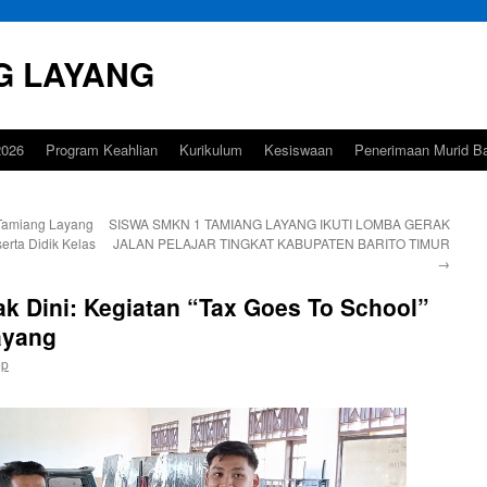
G LAYANG
026
Program Keahlian
Kurikulum
Kesiswaan
Penerimaan Murid B
Tamiang Layang
SISWA SMKN 1 TAMIANG LAYANG IKUTI LOMBA GERAK
rta Didik Kelas
JALAN PELAJAR TINGKAT KABUPATEN BARITO TIMUR
→
k Dini: Kegiatan “Tax Goes To School”
ayang
ep