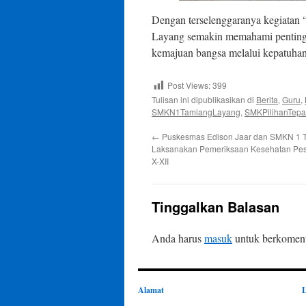
Dengan terselenggaranya kegiatan 
Layang semakin memahami pentingny
kemajuan bangsa melalui kepatuhan
Post Views:
399
Tulisan ini dipublikasikan di
Berita
,
Guru
,
SMKN1TamiangLayang
,
SMKPilihanTepa
←
Puskesmas Edison Jaar dan SMKN 1 
Laksanakan Pemeriksaan Kesehatan Pese
X-XII
Tinggalkan Balasan
Anda harus
masuk
untuk berkoment
Alamat
L