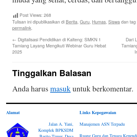
Post Views:
268
Tulisan ini dipublikasikan di
Berita
,
Guru
,
Humas
,
Siswa
dan tag
permalink
.
←
Digitalisasi Pendidikan di Kalteng: SMKN 1
Dari 
Tamiang Layang Mengikuti Webinar Guru Hebat
Tamiang
2025
I
Tinggalkan Balasan
Anda harus
masuk
untuk berkomentar.
Alamat
Links Kepegawaian
Jalan A. Yani,
Manajemen ASN Terpadu
Komplek BPKSDM
Ruang Guru dan Tenaga Kependi
Barito Timur, Desa