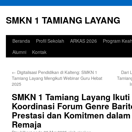
Langsung
ke
SMKN 1 TAMIANG LAYANG
isi
Beranda
Profil Sekolah
ARKAS 2026
Program Keah
Alumni
Kontak
←
Digitalisasi Pendidikan di Kalteng: SMKN 1
Dari 
Tamiang Layang Mengikuti Webinar Guru Hebat
Tamiang
2025
I
SMKN 1 Tamiang Layang Ikuti
Koordinasi Forum Genre Barit
Prestasi dan Komitmen dala
Remaja