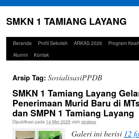
Langsung
ke
SMKN 1 TAMIANG LAYANG
isi
Beranda
Profil Sekolah
ARKAS 2026
Program Keah
Alumni
Kontak
SosialisasiPPDB
Arsip Tag:
SMKN 1 Tamiang Layang Gelar
Penerimaan Murid Baru di MTs
dan SMPN 1 Tamiang Layang
Dipublikasi pada
14 Mei 2025
oleh
sicakep
Galeri ini berisi
12 f