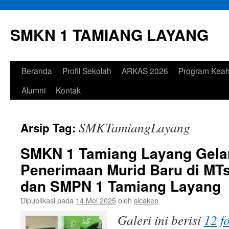
Langsung
ke
SMKN 1 TAMIANG LAYANG
isi
Beranda
Profil Sekolah
ARKAS 2026
Program Keah
Alumni
Kontak
SMKTamiangLayang
Arsip Tag:
SMKN 1 Tamiang Layang Gelar
Penerimaan Murid Baru di MTs
dan SMPN 1 Tamiang Layang
Dipublikasi pada
14 Mei 2025
oleh
sicakep
Galeri ini berisi
12 f