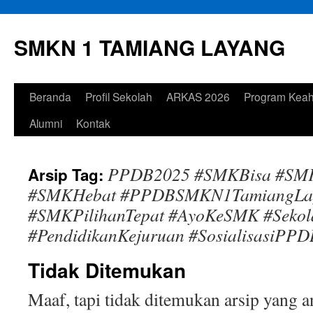
Langsung
ke
SMKN 1 TAMIANG LAYANG
isi
Beranda
Profil Sekolah
ARKAS 2026
Program Keah
Alumni
Kontak
PPDB2025 #SMKBisa #SM
Arsip Tag:
#SMKHebat #PPDBSMKN1TamiangLa
#SMKPilihanTepat #AyoKeSMK #Sekol
#PendidikanKejuruan #SosialisasiPPD
Tidak Ditemukan
Maaf, tapi tidak ditemukan arsip yang 