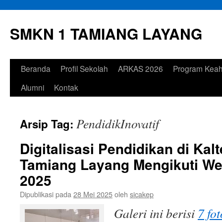
Langsung
ke
SMKN 1 TAMIANG LAYANG
isi
Beranda
Profil Sekolah
ARKAS 2026
Program Keah
Alumni
Kontak
PendidikInovatif
Arsip Tag:
Digitalisasi Pendidikan di Ka
Tamiang Layang Mengikuti We
2025
Dipublikasi pada
28 Mei 2025
oleh
sicakep
Galeri ini berisi
7 fot