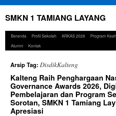
Langsung
ke
SMKN 1 TAMIANG LAYANG
isi
Beranda
Profil Sekolah
ARKAS 2026
Program Keah
Alumni
Kontak
DisdikKalteng
Arsip Tag:
Kalteng Raih Penghargaan Nas
Governance Awards 2026, Digi
Pembelajaran dan Program Sek
Sorotan, SMKN 1 Tamiang La
Apresiasi