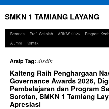
Langsung
ke
SMKN 1 TAMIANG LAYANG
isi
Beranda
Profil Sekolah
ARKAS 2026
Program Keah
Alumni
Kontak
disdik
Arsip Tag:
Kalteng Raih Penghargaan Nas
Governance Awards 2026, Digi
Pembelajaran dan Program Sek
Sorotan, SMKN 1 Tamiang La
Apresiasi